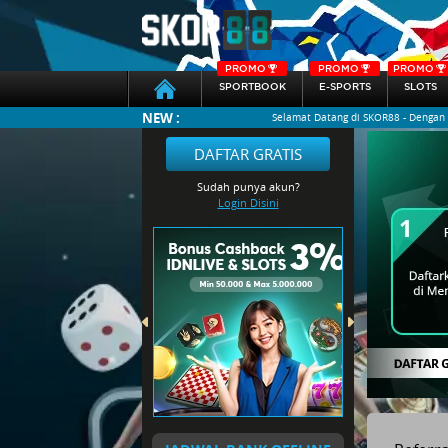
PROMO
PROMO
PROMO
SPORTBOOK
E-SPORTS
SLOTS
NEW :
Selamat Datang di SKOR88 - Dengan mini
DAFTAR GRATIS
Sudah punya akun?
Login Disini