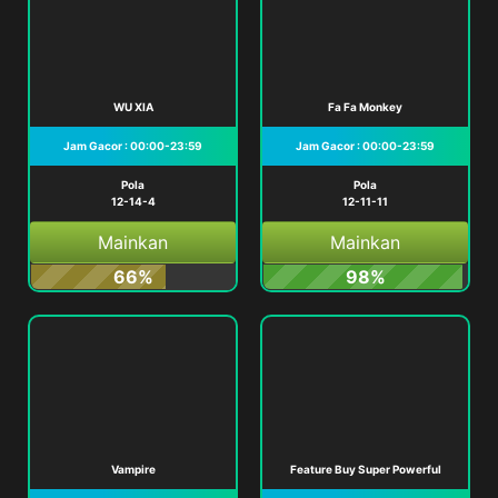
WU XIA
Fa Fa Monkey
Jam Gacor : 00:00-23:59
Jam Gacor : 00:00-23:59
Pola
Pola
12-14-4
12-11-11
Mainkan
Mainkan
66%
98%
Vampire
Feature Buy Super Powerful