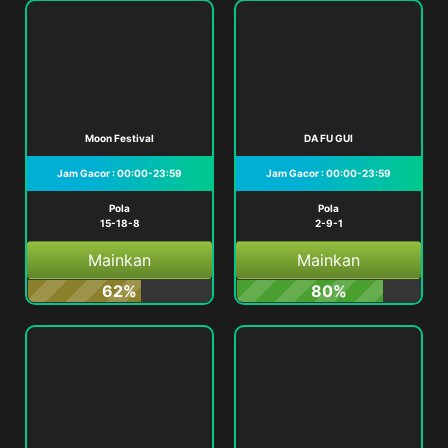
Moon Festival
DA FU GUI
Jam Gacor : 00:00-23:59
Jam Gacor : 00:00-23:59
Pola
Pola
15-18-8
2-9-1
Mainkan
Mainkan
62%
80%