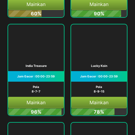
Mainkan
Mainkan
60%
90%
India Treasure
Lucky Koin
Jam Gacor : 00:00-23:59
Jam Gacor : 00:00-23:59
Pola
Pola
8-7-7
8-9-15
Mainkan
Mainkan
96%
78%