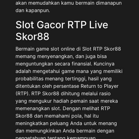
akan memudahkan kamu bermain dimanapun
dan kapanpun.
Slot Gacor RTP Live
Skor88
Bermain game slot online di Slot RTP Skor88
memang menyenangkan, dan juga bisa
menguntungkan secara finansial. Kuncinya
adalah mengetahui game mana yang memiliki
probabilitas menang tertinggi, hasil yang
ditentukan oleh persentase Return to Player
(RTP). RTP Skor88 dihitung melalui rasio
yang mengukur hadiah pemain saat mereka
memenangkan slot. Dengan melihat RTP
Skor88 dan memahami pola, hal itu
meningkatkan peluang Anda untuk menang
dan memungkinkan Anda bermain dengan
pengetahuan tentang kemampuan